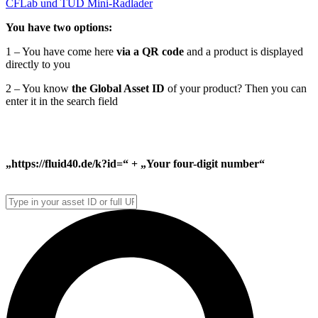
CFLab und TUD Mini-Radlader
You have two options:
1 – You have come here
via a QR code
and a product is displayed
directly to you
2 – You know
the Global Asset ID
of your product? Then you can
enter it in the search field
Please note:
The Global Asset ID of your Fluid 4.0 ballpoint pen and pneumatic
handling system is always structured as follows:
„https://fluid40.de/k?id=“ + „Your four-digit number“
But you can type in only your individual four digit number!