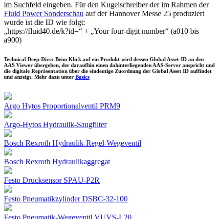
im Suchfeld eingeben. Für den Kugelschreiber der im Rahmen der
Fluid Power Sonderschau
auf der Hannover Messe 25 produziert
wurde ist die ID wie folgt:
„https://fluid40.de/k?id=“ + „Your four-digit number“ (a010 bis
a900)
Technical Deep-Dive: Beim Klick auf ein Produkt wird dessen Global Asset-ID an den
AAS Viewer übergeben, der daraufhin einen dahinterliegenden AAS-Server anspricht und
die digitale Repräsentation über die eindeutige Zuordnung der Global Asset ID auffindet
und anzeigt. Mehr dazu unter
Basics
Argo Hytos Proportionalventil PRM9
Argo-Hytos Hydraulik-Saugfilter
Bosch Rexroth Hydraulik-Regel-Wegeventil
Bosch Rexroth Hydraulikaggregat
Festo Drucksensor SPAU-P2R
Festo Pneumatikzylinder DSBC-32-100
Festo Pneumatik-Wegeventil VUVS-L20